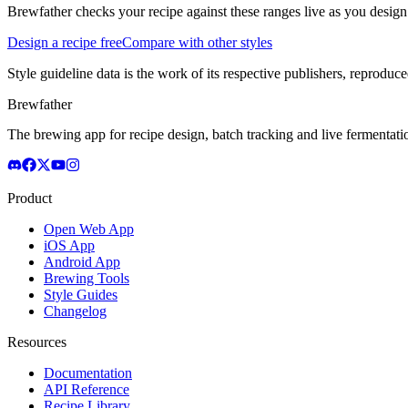
Brewfather checks your recipe against these ranges live as you design
Design a recipe free
Compare with other styles
Style guideline data is the work of its respective publishers, reproduce
Brewfather
The brewing app for recipe design, batch tracking and live fermentat
Product
Open Web App
iOS App
Android App
Brewing Tools
Style Guides
Changelog
Resources
Documentation
API Reference
Recipe Library