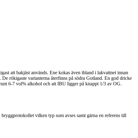
ligast att bakjäst används. Ene kokas även ibland i lakvattnet innan
. De rökigaste varianterna återfinns på södra Gotland. En god dricke
 runt 6-7 vol% alkohol och att IBU ligger på knappt 1/3 av OG.
bryggprotokollet vilken typ som avses samt gärna en referens till