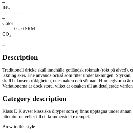
–
IBU
– – –
–
Color
0 – 0 SRM
CO₂
–
–
Description
Traditionell dricke skall innehålla gotländsk rökmalt (rökt på alved), 
lakning sker. Ene används också som filter under lakningen. Styrkan, 
skall balansera rökigheten, enesmaken och sötman. Humlegivorna är my
Variationerna är dock stora, vilket är orsaken till att detaljerade vär
Category description
Klass E-K avser klassiska öltyper som ej finns upptagna under annan 
litteratur och/eller till ett kommersiellt exempel.
Brew to this style