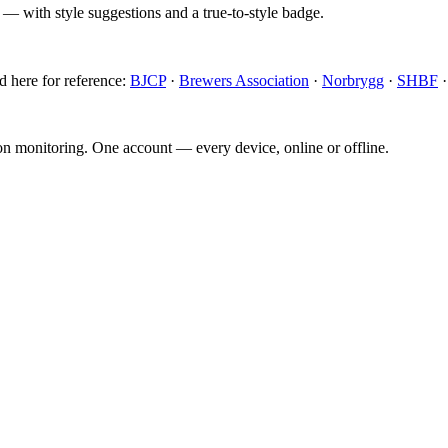
 — with style suggestions and a true-to-style badge.
d here for reference:
BJCP
·
Brewers Association
·
Norbrygg
·
SHBF
ion monitoring. One account — every device, online or offline.