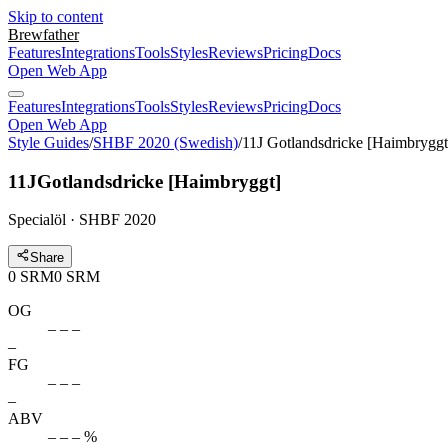
Skip to content
Brewfather
Features
Integrations
Tools
Styles
Reviews
Pricing
Docs
Open Web App
Features
Integrations
Tools
Styles
Reviews
Pricing
Docs
Open Web App
Style Guides
/
SHBF 2020 (Swedish)
/
11J Gotlandsdricke [Haimbryggt
11J
Gotlandsdricke [Haimbryggt]
Specialöl · SHBF 2020
Share
0
SRM
0
SRM
OG
– – –
–
FG
– – –
–
ABV
– – – %