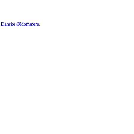
·
Danske Øldommere
.