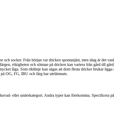
ene och socker. Från början var dricken spontanjäst, men idag är det van
färgen, rökigheten och sötman på dricken kan variera från gård till gård
cket låga. Som riktlinje kan sägas att dom flesta dricker brukar ligga
den på OG, FG, IBU och färg har utelämnats.
huvud- eller underkategori. Andra typer kan förekomma. Specificera på 