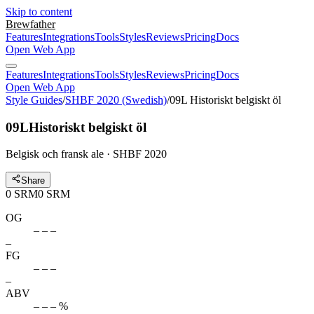
Skip to content
Brewfather
Features
Integrations
Tools
Styles
Reviews
Pricing
Docs
Open Web App
Features
Integrations
Tools
Styles
Reviews
Pricing
Docs
Open Web App
Style Guides
/
SHBF 2020 (Swedish)
/
09L Historiskt belgiskt öl
09L
Historiskt belgiskt öl
Belgisk och fransk ale · SHBF 2020
Share
0
SRM
0
SRM
OG
– – –
–
FG
– – –
–
ABV
– – – %