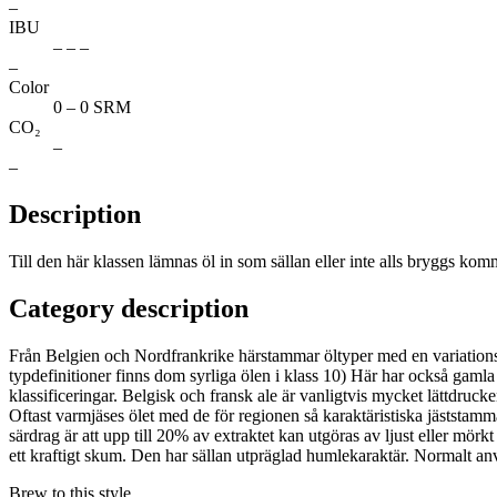
–
IBU
– – –
–
Color
0 – 0 SRM
CO₂
–
–
Description
Till den här klassen lämnas öl in som sällan eller inte alls bryggs kom
Category description
Från Belgien och Nordfrankrike härstammar öltyper med en variationsrik
typdefinitioner finns dom syrliga ölen i klass 10) Här har också gamla
klassificeringar. Belgisk och fransk ale är vanligtvis mycket lättdrucke
Oftast varmjäses ölet med de för regionen så karaktäristiska jäststamm
särdrag är att upp till 20% av extraktet kan utgöras av ljust eller mörkt
ett kraftigt skum. Den har sällan utpräglad humlekaraktär. Normalt a
Brew to this style