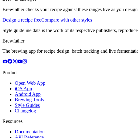
Brewfather checks your recipe against these ranges live as you design
Design a recipe free
Compare with other styles
Style guideline data is the work of its respective publishers, reproduce
Brewfather
The brewing app for recipe design, batch tracking and live fermentat
Product
Open Web App
iOS App
Android App
Brewing Tools
Style Guides
Changelog
Resources
Documentation
API Reference