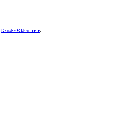
·
Danske Øldommere
.