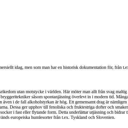
mersiellt idag, men som man har en historisk dokumentation för, från t.ex
edom utan motstycke i världen. Här möter man allt från svag maltig ale t
 bryggeritekniker såsom spontanjäsning överlevt in i modern tid. Många 
n även i de fall alkoholstyrkan är hög. Ett gemensamt drag är nämligen att
arna. Dessa ger upphov till fenoliska och fruktestriga dofter och smaker
 socker i fast eller flytande form. Detta underlättar utjäsning och bidrar 
nvänds europeiska humlesorter från t.ex. Tyskland och Slovenien.