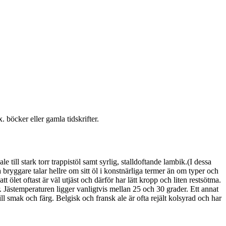
. böcker eller gamla tidskrifter.
ill stark torr trappistöl samt syrlig, stalldoftande lambik.(I dessa
bryggare talar hellre om sitt öl i konstnärliga termer än om typer och
 ölet oftast är väl utjäst och därför har lätt kropp och liten restsötma.
. Jästemperaturen ligger vanligtvis mellan 25 och 30 grader. Ett annat
till smak och färg. Belgisk och fransk ale är ofta rejält kolsyrad och har