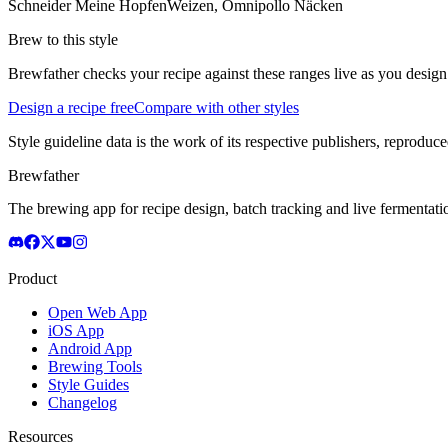
Schneider Meine HopfenWeizen, Omnipollo Näcken
Brew to this style
Brewfather checks your recipe against these ranges live as you design
Design a recipe free
Compare with other styles
Style guideline data is the work of its respective publishers, reproduce
Brewfather
The brewing app for recipe design, batch tracking and live fermentat
Product
Open Web App
iOS App
Android App
Brewing Tools
Style Guides
Changelog
Resources