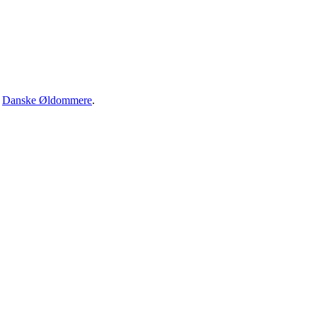
·
Danske Øldommere
.