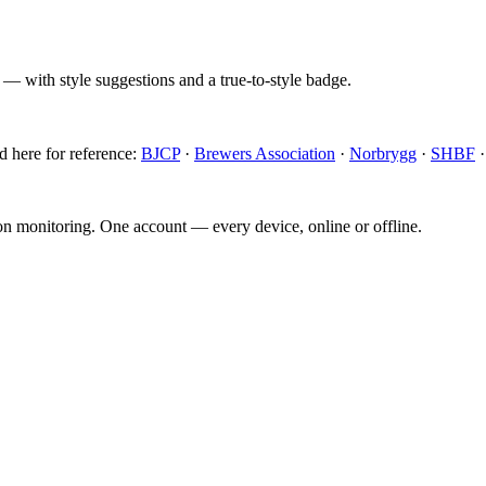
 — with style suggestions and a true-to-style badge.
d here for reference:
BJCP
·
Brewers Association
·
Norbrygg
·
SHBF
ion monitoring. One account — every device, online or offline.