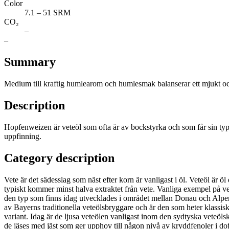
Color
7.1 – 51 SRM
CO₂
–
–
Summary
Medium till kraftig humlearom och humlesmak balanserar ett mjukt oc
Description
Hopfenweizen är veteöl som ofta är av bockstyrka och som får sin typ
uppfinning.
Category description
Vete är det sädesslag som näst efter korn är vanligast i öl. Veteöl är ö
typiskt kommer minst halva extraktet från vete. Vanliga exempel på vete
den typ som finns idag utvecklades i området mellan Donau och Alperna
av Bayerns traditionella veteölsbryggare och är den som heter klassisk 
variant. Idag är de ljusa veteölen vanligast inom den sydtyska veteöls
de jäses med jäst som ger upphov till någon nivå av kryddfenoler i do