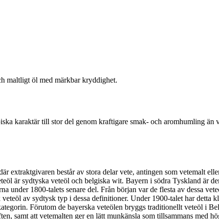
h maltligt öl med märkbar kryddighet.
iska karaktär till stor del genom kraftigare smak- och aromhumling än 
l där extraktgivaren består av stora delar vete, antingen som vetemalt el
öl är sydtyska veteöl och belgiska wit. Bayern i södra Tyskland är den r
 under 1800-talets senare del. Från början var de flesta av dessa veteö
veteöl av sydtysk typ i dessa definitioner. Under 1900-talet har detta k
kategorin. Förutom de bayerska veteölen bryggs traditionellt veteöl i Bel
ften, samt att vetemalten ger en lätt munkänsla som tillsammans med hö