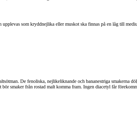
upplevas som kryddnejlika eller muskot ska finnas på en låg till med
sötman. De fenoliska, nejlikeliknande och bananestriga smakerna döl
örkt bör smaker från rostad malt komma fram. Ingen diacetyl får förekom