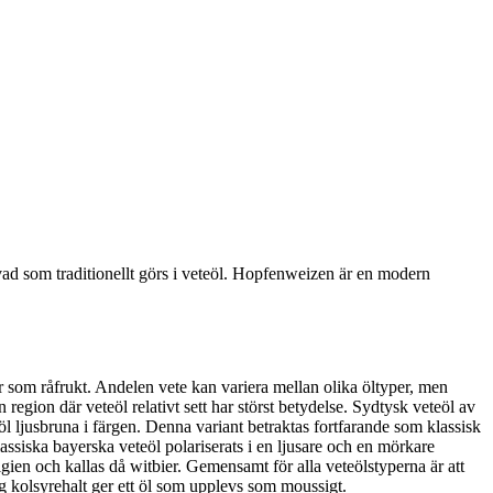
vad som traditionellt görs i veteöl. Hopfenweizen är en modern
ler som råfrukt. Andelen vete kan variera mellan olika öltyper, men
egion där veteöl relativt sett har störst betydelse. Sydtysk veteöl av
l ljusbruna i färgen. Denna variant betraktas fortfarande som klassisk
lassiska bayerska veteöl polariserats i en ljusare och en mörkare
gien och kallas då witbier. Gemensamt för alla veteölstyperna är att
g kolsyrehalt ger ett öl som upplevs som moussigt.