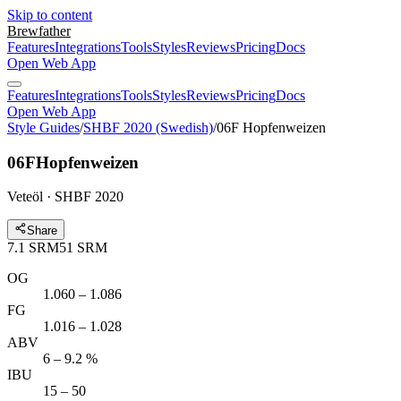
Skip to content
Brewfather
Features
Integrations
Tools
Styles
Reviews
Pricing
Docs
Open Web App
Features
Integrations
Tools
Styles
Reviews
Pricing
Docs
Open Web App
Style Guides
/
SHBF 2020 (Swedish)
/
06F Hopfenweizen
06F
Hopfenweizen
Veteöl · SHBF 2020
Share
7.1
SRM
51
SRM
OG
1.060 – 1.086
FG
1.016 – 1.028
ABV
6 – 9.2 %
IBU
15 – 50