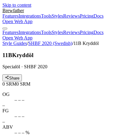
Skip to content
Brewfather
Features
Integrations
Tools
Styles
Reviews
Pricing
Docs
Open Web App
Features
Integrations
Tools
Styles
Reviews
Pricing
Docs
Open Web App
Style Guides
/
SHBF 2020 (Swedish)
/
11B Kryddöl
11B
Kryddöl
Specialöl · SHBF 2020
Share
0
SRM
0
SRM
OG
– – –
–
FG
– – –
–
ABV
– – – %