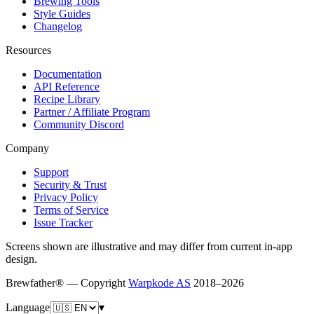
Brewing Tools
Style Guides
Changelog
Resources
Documentation
API Reference
Recipe Library
Partner / Affiliate Program
Community Discord
Company
Support
Security & Trust
Privacy Policy
Terms of Service
Issue Tracker
Screens shown are illustrative and may differ from current in-app
design.
Brewfather® — Copyright
Warpkode AS
2018–
2026
Language
▾