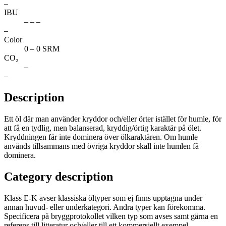
–
IBU
– – –
–
Color
0 – 0 SRM
CO₂
–
–
Description
Ett öl där man använder kryddor och/eller örter istället för humle, för
att få en tydlig, men balanserad, kryddig/örtig karaktär på ölet.
Kryddningen får inte dominera över ölkaraktären. Om humle
används tillsammans med övriga kryddor skall inte humlen få
dominera.
Category description
Klass E-K avser klassiska öltyper som ej finns upptagna under
annan huvud- eller underkategori. Andra typer kan förekomma.
Specificera på bryggprotokollet vilken typ som avses samt gärna en
referens till litteratur och/eller till ett kommersiellt exempel.