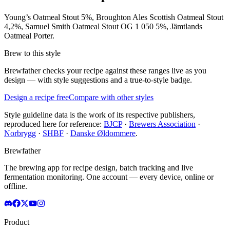
Young’s Oatmeal Stout 5%, Broughton Ales Scottish Oatmeal Stout
4,2%, Samuel Smith Oatmeal Stout OG 1 050 5%, Jämtlands
Oatmeal Porter.
Brew to this style
Brewfather checks your recipe against these ranges live as you
design — with style suggestions and a true-to-style badge.
Design a recipe free
Compare with other styles
Style guideline data is the work of its respective publishers,
reproduced here for reference:
BJCP
·
Brewers Association
·
Norbrygg
·
SHBF
·
Danske Øldommere
.
Brewfather
The brewing app for recipe design, batch tracking and live
fermentation monitoring. One account — every device, online or
offline.
Product