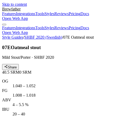
Skip to content
Brewfather
Features
Integrations
Tools
Styles
Reviews
Pricing
Docs
Open Web App
Features
Integrations
Tools
Styles
Reviews
Pricing
Docs
Open Web App
Style Guides
/
SHBF 2020 (Swedish)
/
07E Oatmeal stout
07E
Oatmeal stout
Mild Stout/Porter · SHBF 2020
Share
40.5
SRM
0
SRM
OG
1.040 – 1.052
FG
1.008 – 1.018
ABV
4 – 5.5 %
IBU
20 – 40