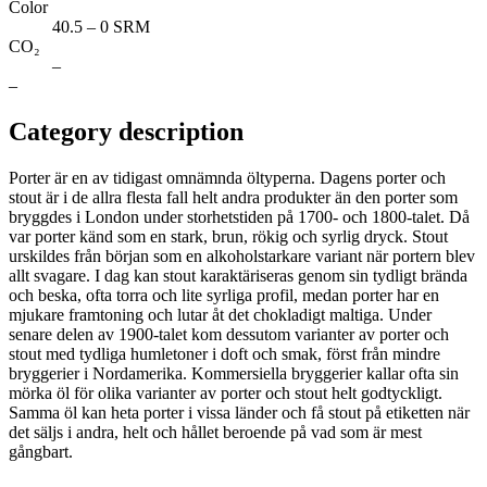
Color
40.5 – 0 SRM
CO₂
–
–
Category description
Porter är en av tidigast omnämnda öltyperna. Dagens porter och
stout är i de allra flesta fall helt andra produkter än den porter som
bryggdes i London under storhetstiden på 1700- och 1800-talet. Då
var porter känd som en stark, brun, rökig och syrlig dryck. Stout
urskildes från början som en alkoholstarkare variant när portern blev
allt svagare. I dag kan stout karaktäriseras genom sin tydligt brända
och beska, ofta torra och lite syrliga profil, medan porter har en
mjukare framtoning och lutar åt det chokladigt maltiga. Under
senare delen av 1900-talet kom dessutom varianter av porter och
stout med tydliga humletoner i doft och smak, först från mindre
bryggerier i Nordamerika. Kommersiella bryggerier kallar ofta sin
mörka öl för olika varianter av porter och stout helt godtyckligt.
Samma öl kan heta porter i vissa länder och få stout på etiketten när
det säljs i andra, helt och hållet beroende på vad som är mest
gångbart.