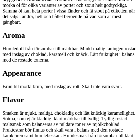
mörka öl för olika varianter av porter och stout helt godtyckligt.
Samma öl kan heta porter i vissa länder och få stout på etiketten när
det säljs i andra, helt och hållet beroende på vad som är mest
gångbart.
Aroma
Humledoft från försumbar till märkbar. Mjukt maltig, aningen rostad
med inslag av choklad, karamell och knäck. Lätt fruktighet i balans
med de rostade tonerna.
Appearance
Brun till mörkt brun, med inslag av rött. Skall inte vara svart.
Flavor
Smaken är mjukt, maltigt, chokladig och lätt knäckig karamellighet.
Sötma, som ej är kladdig, klart märkbar till tydlig. Tydlig rostad
maltsmak som balanseras av mildare toner av mjölkchoklad.
Fruktestrar bör finnas och skall vara i balans med den rostade
karaktären samt humlebeskan. Humlesmak från försumbar till klart