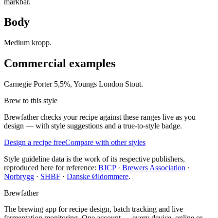
märkbar.
Body
Medium kropp.
Commercial examples
Carnegie Porter 5,5%, Youngs London Stout.
Brew to this style
Brewfather checks your recipe against these ranges live as you
design — with style suggestions and a true-to-style badge.
Design a recipe free
Compare with other styles
Style guideline data is the work of its respective publishers,
reproduced here for reference:
BJCP
·
Brewers Association
·
Norbrygg
·
SHBF
·
Danske Øldommere
.
Brewfather
The brewing app for recipe design, batch tracking and live
fermentation monitoring. One account — every device, online or