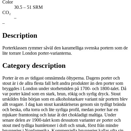
Color
30.5 – 51 SRM
CO₂
–
–
Description
Porterklassen rymmer såväl den karamelliga svenska portern som de
lite torrare London porter-varianterna.
Category description
Porter är en av tidigast omnämnda öltyperna. Dagens porter och
stout är i de allra flesta fall helt andra produkter än den porter som
bryggdes i London under storhetstiden på 1700- och 1800-talet. Då
var porter känd som en stark, brun, rökig och syrlig dryck. Stout
urskildes från början som en alkoholstarkare variant när portern blev
allt svagare. I dag kan stout karaktäriseras genom sin tydligt brända
och beska, ofta torra och lite syrliga profil, medan porter har en
mjukare framtoning och lutar åt det chokladigt maltiga. Under
senare delen av 1900-talet kom dessutom varianter av porter och
stout med tydliga humletoner i doft och smak, först från mindre
bryggerier i Nordamerika. Kommersiella bryggerier kallar ofta sin