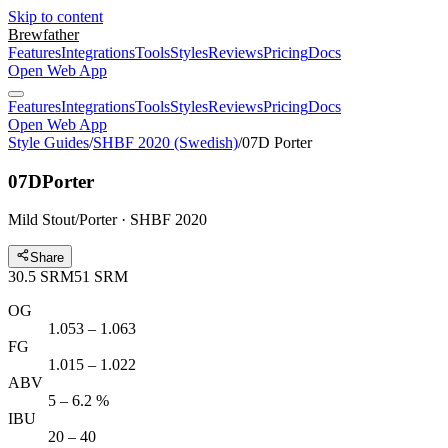
Skip to content
Brewfather
Features
Integrations
Tools
Styles
Reviews
Pricing
Docs
Open Web App
Features
Integrations
Tools
Styles
Reviews
Pricing
Docs
Open Web App
Style Guides
/
SHBF 2020 (Swedish)
/
07D Porter
07D
Porter
Mild Stout/Porter · SHBF 2020
Share
30.5
SRM
51
SRM
OG
1.053 – 1.063
FG
1.015 – 1.022
ABV
5 – 6.2 %
IBU
20 – 40