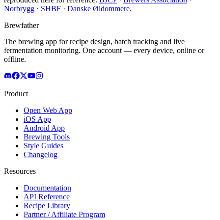
Norbrygg
·
SHBF
·
Danske Øldommere
.
Brewfather
The brewing app for recipe design, batch tracking and live
fermentation monitoring. One account — every device, online or
offline.
Product
Open Web App
iOS App
Android App
Brewing Tools
Style Guides
Changelog
Resources
Documentation
API Reference
Recipe Library
Partner / Affiliate Program