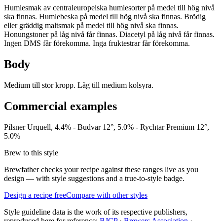
Humlesmak av centraleuropeiska humlesorter på medel till hög nivå
ska finnas. Humlebeska på medel till hög nivå ska finnas. Brödig
eller gräddig maltsmak på medel till hög nivå ska finnas.
Honungstoner på låg nivå får finnas. Diacetyl på låg nivå får finnas.
Ingen DMS får förekomma. Inga fruktestrar får förekomma.
Body
Medium till stor kropp. Låg till medium kolsyra.
Commercial examples
Pilsner Urquell, 4.4% - Budvar 12°, 5.0% - Rychtar Premium 12°,
5.0%
Brew to this style
Brewfather checks your recipe against these ranges live as you
design — with style suggestions and a true-to-style badge.
Design a recipe free
Compare with other styles
Style guideline data is the work of its respective publishers,
reproduced here for reference:
BJCP
·
Brewers Association
·