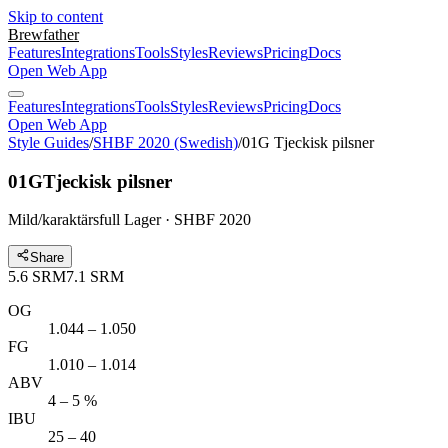
Skip to content
Brewfather
Features
Integrations
Tools
Styles
Reviews
Pricing
Docs
Open Web App
Features
Integrations
Tools
Styles
Reviews
Pricing
Docs
Open Web App
Style Guides
/
SHBF 2020 (Swedish)
/
01G Tjeckisk pilsner
01G
Tjeckisk pilsner
Mild/karaktärsfull Lager · SHBF 2020
Share
5.6
SRM
7.1
SRM
OG
1.044 – 1.050
FG
1.010 – 1.014
ABV
4 – 5 %
IBU
25 – 40