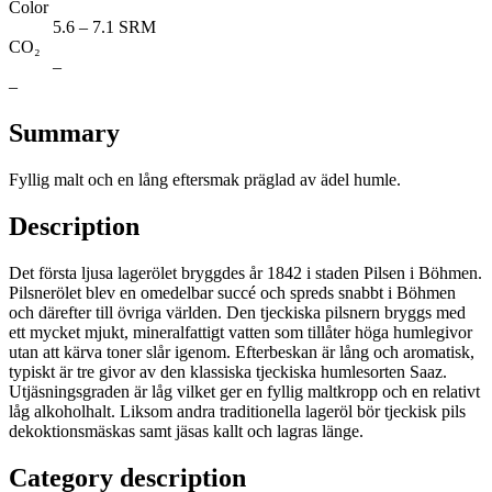
Color
5.6 – 7.1 SRM
CO₂
–
–
Summary
Fyllig malt och en lång eftersmak präglad av ädel humle.
Description
Det första ljusa lagerölet bryggdes år 1842 i staden Pilsen i Böhmen.
Pilsnerölet blev en omedelbar succé och spreds snabbt i Böhmen
och därefter till övriga världen. Den tjeckiska pilsnern bryggs med
ett mycket mjukt, mineralfattigt vatten som tillåter höga humlegivor
utan att kärva toner slår igenom. Efterbeskan är lång och aromatisk,
typiskt är tre givor av den klassiska tjeckiska humlesorten Saaz.
Utjäsningsgraden är låg vilket ger en fyllig maltkropp och en relativt
låg alkoholhalt. Liksom andra traditionella lageröl bör tjeckisk pils
dekoktionsmäskas samt jäsas kallt och lagras länge.
Category description