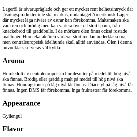
Lageröl är råvarupräglade och ger ett mycket rent helhetsintryck där
jäsningsprodukter inte ska märkas, undantaget Amerikansk Lager
där mycket låga nivåer av estrar kan förekomma. Maltsmaken ska
vara ren och brödig men kan variera över ett stort spann, från
knäckebröd till gräddbulle. I de mörkare ölen finns också rostade
malttoner. Humlekaraktären varierar stort mellan underklasserna,
men centraleuropeisk ädelhumle skall alltid användas. Ölen i denna
huvudklass serveras väl kylda.
Aroma
Humledoft av centraleuropeiska humlesorter på medel till hög nivå
ska finnas. Brödig eller gräddig malt på medel till hög nivå ska
finnas. Honungstoner på låg nivå får finnas. Diacetyl på låg nivå får
finnas. Ingen DMS får förekomma. Inga fruktestrar får förekomma.
Appearance
Gyllengul
Flavor