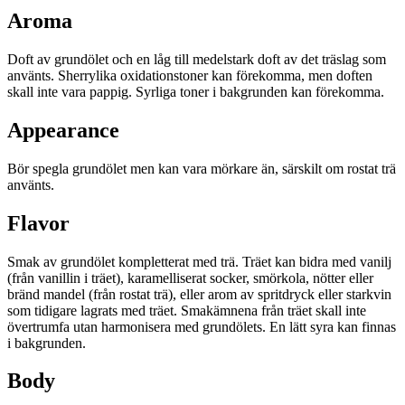
Aroma
Doft av grundölet och en låg till medelstark doft av det träslag som
använts. Sherrylika oxidationstoner kan förekomma, men doften
skall inte vara pappig. Syrliga toner i bakgrunden kan förekomma.
Appearance
Bör spegla grundölet men kan vara mörkare än, särskilt om rostat trä
använts.
Flavor
Smak av grundölet kompletterat med trä. Träet kan bidra med vanilj
(från vanillin i träet), karamelliserat socker, smörkola, nötter eller
bränd mandel (från rostat trä), eller arom av spritdryck eller starkvin
som tidigare lagrats med träet. Smakämnena från träet skall inte
övertrumfa utan harmonisera med grundölets. En lätt syra kan finnas
i bakgrunden.
Body