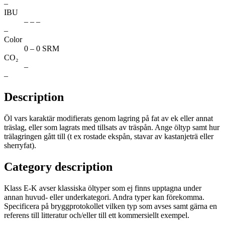
–
IBU
– – –
–
Color
0 – 0 SRM
CO₂
–
–
Description
Öl vars karaktär modifierats genom lagring på fat av ek eller annat
träslag, eller som lagrats med tillsats av träspån. Ange öltyp samt hur
trälagringen gått till (t ex rostade ekspån, stavar av kastanjeträ eller
sherryfat).
Category description
Klass E-K avser klassiska öltyper som ej finns upptagna under
annan huvud- eller underkategori. Andra typer kan förekomma.
Specificera på bryggprotokollet vilken typ som avses samt gärna en
referens till litteratur och/eller till ett kommersiellt exempel.