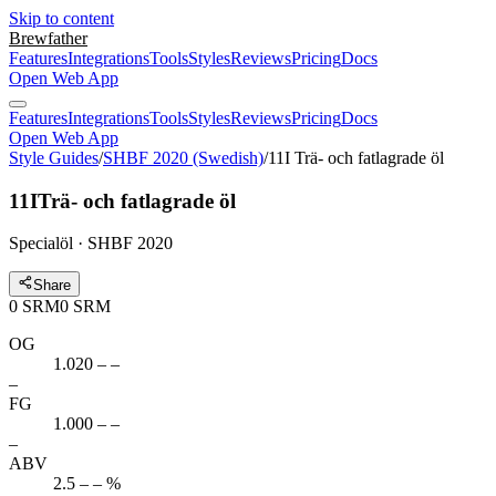
Skip to content
Brewfather
Features
Integrations
Tools
Styles
Reviews
Pricing
Docs
Open Web App
Features
Integrations
Tools
Styles
Reviews
Pricing
Docs
Open Web App
Style Guides
/
SHBF 2020 (Swedish)
/
11I Trä- och fatlagrade öl
11I
Trä- och fatlagrade öl
Specialöl · SHBF 2020
Share
0
SRM
0
SRM
OG
1.020 – –
–
FG
1.000 – –
–
ABV
2.5 – – %