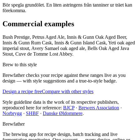
Bör spegla grundölet. En liten astringens från tanniner ur träet kan
förekomma.
Commercial examples
Bush Prestige, Petrus Aged Ale, Innis & Gunn Oak Aged Beer,
Innis & Gunn Rum Cask, Innis & Gunn Island Cask, Yeti oak aged
imperial stout, Avery Samael oak aged ale, Bells Oak Aged Java
Stout, Cuve de Tomme Lost Abbey.
Brew to this style
Brewfather checks your recipe against these ranges live as you
design — with style suggestions and a true-to-style badge.
Design a recipe free
Compare with other styles
Style guideline data is the work of its respective publishers,
reproduced here for reference:
BJCP
·
Brewers Association
·
Norbrygg
·
SHBF
·
Danske Øldommere
.
Brewfather
The brewing app for recipe design, batch tracking and live
fermentation monitoring. One account — every device, online or