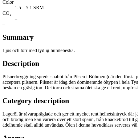
Color
1.5 – 5.1 SRM
CO₂
–
–
Summary
Ljus och torr med tydlig humlebeska.
Description
Pilsnerbryggning spreds snabbt från Pilsen i Böhmen (där den första pi
acceptera pilsnern. Pilsner är idag den dominerande öltypen i hela Ty
beskan en gräsig ton. Det torra och strama ölet ska ge ett rent, uppfri
Category description
Lageröl är råvarupräglade och ger ett mycket rent helhetsintryck dä
och brödig men kan variera över ett stort spann, från knäckebröd till
ädelhumle skall alltid användas. Ölen i denna huvudklass serveras väl
Aroma