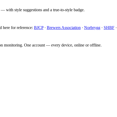
 — with style suggestions and a true-to-style badge.
d here for reference:
BJCP
·
Brewers Association
·
Norbrygg
·
SHBF
ion monitoring. One account — every device, online or offline.