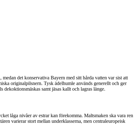
, medan det konservativa Bayern med sitt hårda vatten var sist att
miska originalpilsnern. Tysk ädelhumle används generellt och ger
ils dekoktionsmäskas samt jäsas kallt och lagras länge.
ycket låga nivåer av estrar kan förekomma. Maltsmaken ska vara ren
tären varierar stort mellan underklasserna, men centraleuropeisk