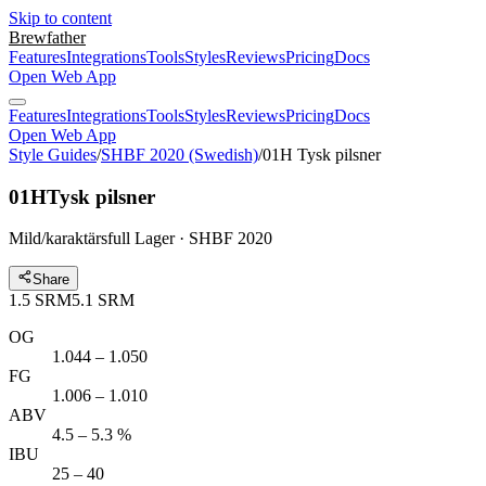
Skip to content
Brewfather
Features
Integrations
Tools
Styles
Reviews
Pricing
Docs
Open Web App
Features
Integrations
Tools
Styles
Reviews
Pricing
Docs
Open Web App
Style Guides
/
SHBF 2020 (Swedish)
/
01H Tysk pilsner
01H
Tysk pilsner
Mild/karaktärsfull Lager · SHBF 2020
Share
1.5
SRM
5.1
SRM
OG
1.044 – 1.050
FG
1.006 – 1.010
ABV
4.5 – 5.3 %
IBU
25 – 40