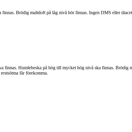
 finnas. Brödig maltdoft på låg nivå bör finnas. Ingen DMS eller diace
a finnas. Humlebeska på hög till mycket hög nivå ska finnas. Brödig m
 restsötma får förekomma.