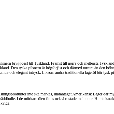
lsnern bryggdes) till Tyskland. Främst till norra och mellersta Tyskland
skland. Den tyska pilsnern är högförjäst och därmed torrare än den böh
skande och elegant intryck. Liksom andra traditionella lageröl bör tysk p
r jäsningsprodukter inte ska märkas, undantaget Amerikansk Lager där m
 gräddbulle. I de mörkare ölen finns också rostade malttoner. Humlekarak
 kylda.