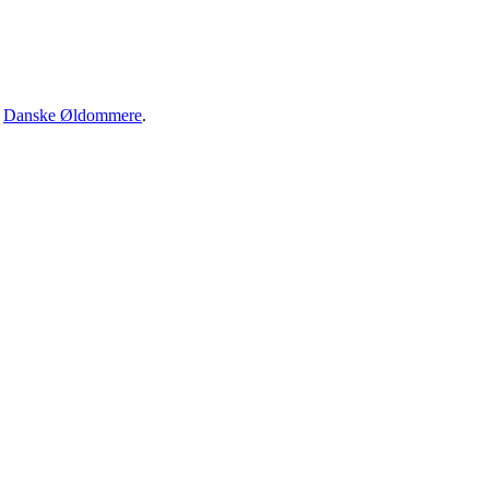
·
Danske Øldommere
.